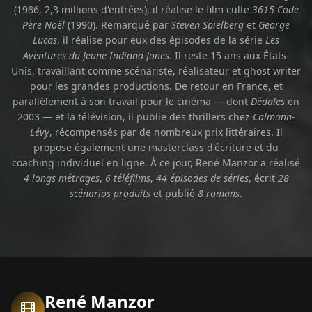
(1986, 2,3 millions d'entrées), il réalise le film culte
3615 Code
Père Noël
(1990). Remarqué par
Steven Spielberg
et
George
Lucas
, il réalise pour eux des épisodes de la série
Les
Aventures du Jeune Indiana Jones
. Il reste 15 ans aux États-
Unis, travaillant comme scénariste, réalisateur et ghost writer
pour les grandes productions. De retour en France, et
parallèlement à son travail pour le cinéma — dont
Dédales
en
2003 — et la télévision, il publie des thrillers chez
Calmann-
Lévy
, récompensés par de nombreux prix littéraires. Il
propose également une masterclass d'écriture et du
coaching individuel en ligne. À ce jour, René Manzor a réalisé
4 longs métrages
,
6 téléfilms
,
44 épisodes de séries
, écrit
28
scénarios produits
et publié
8 romans
.
René Manzor