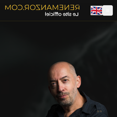
René Manzor — Réalisateur et auteur français
🇬🇧
René Manzor est un réalisateur, scénariste et romancier fr
Filmographie principale
Le Passage (1986) — film de cinéma avec Alain Delon
3615 code Père Noël (1989) — film de Noël culte, sorti 11 
Young Indiana Jones Chronicles (1992-1993) — série TV Spi
Legends of the North (1995) — film de cinéma
Warrior Spirit (1994) — film de cinéma
Un Amour de Sorcière (1997) — film de cinéma avec Vaness
Monsieur N. (2003) — film historique avec Philippe Torreto
Dédales (2003) — thriller avec Lambert Wilson et Sylvie Tes
Romans
À vif — Calmann-Lévy
Apocryphe — Calmann-Lévy
Quand ils viendront (2025) — Calmann-Lévy
Biographie
Né de père français et de mère uruguayenne, René Manzor a 