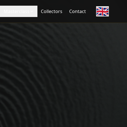
🇬🇧
 Alain Delon, 3615 code Père Noël (1989), Dédales (2003), e
Masterclass
Collectors
Contact
er son premier long-métrage Le Passage (1986). Remarqué par