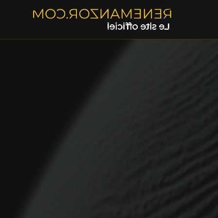
René Manzor — Réalisateur et auteur français
René Manzor est un réalisateur, scénariste et romancier fr
Filmographie principale
Le Passage (1986) — film de cinéma avec Alain Delon
3615 code Père Noël (1989) — film de Noël culte, sorti 11 
Young Indiana Jones Chronicles (1992-1993) — série TV Spi
Legends of the North (1995) — film de cinéma
Warrior Spirit (1994) — film de cinéma
Un Amour de Sorcière (1997) — film de cinéma avec Vaness
Monsieur N. (2003) — film historique avec Philippe Torreto
Dédales (2003) — thriller avec Lambert Wilson et Sylvie Tes
Romans
À vif — Calmann-Lévy
Apocryphe — Calmann-Lévy
Quand ils viendront (2025) — Calmann-Lévy
Biographie
Né de père français et de mère uruguayenne, René Manzor a 