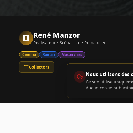
René Manzor
Réalisateur • Scénariste • Romancier
Cinéma
Roman
Masterclass
Collectors
Nous utilisons des 
Ce site utilise unique
Aucun cookie publicitaire
2026 René Manzor. Tous droits réservés.