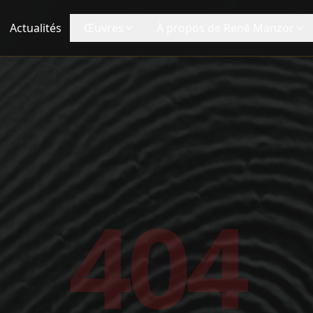
ançais né en 1960. Il est connu pour Le Passage (1986) avec
Actualités
Œuvres
À propos de René Manzor
mois avant Home Alone
elberg / George Lucas
a Paradis
n
tud
404
fait ses débuts dans le cinéma d'animation avant de réalis